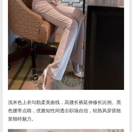
浅米色上衣勾勒柔美曲线，高腰长裤延伸修长比例。黑
色腰带点睛，优雅知性间透出职场自信，轻熟风穿搭散
发独特魅力。