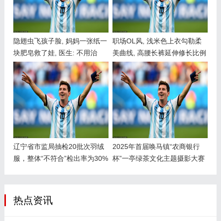
隐翅虫飞孩子脸, 妈妈一张纸一
职场OL风, 浅米色上衣勾勒柔
块肥皂救了娃, 医生: 不用治
美曲线, 高腰长裤延伸修长比例
辽宁省市监局抽检20批次羽绒
2025年首届唤马镇“农商银行
服，整体“不符合”检出率为30%
杯”一亭绿茶文化主题摄影大赛
启动_茶园_茶叶_平台
热点资讯