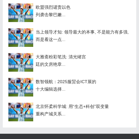
欧盟强烈谴责以色
列袭击黎巴嫩...
当上领导才知: 领导最大的本事, 不是能力有多强,
而是看这一点...
大雅斋粉彩笔洗: 清光绪宫
廷的文房艳章...
数智领航：2025服贸会ICT展的
十大编辑选择...
北京怀柔科学城: 用“生态+科创”双变量
重构产城关系...