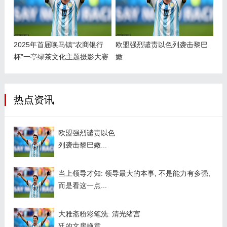
2025年首届唤马镇“农商银行
欧盟强烈谴责以色列袭击黎巴
杯”一亭绿茶文化主题摄影大赛
嫩
启动_茶园_茶叶_平台
热点资讯
欧盟强烈谴责以色
列袭击黎巴嫩...
当上领导才知: 领导最大的本事, 不是能力有多强,
而是看这一点...
大雅斋粉彩笔洗: 清光绪宫
廷的文房艳章...